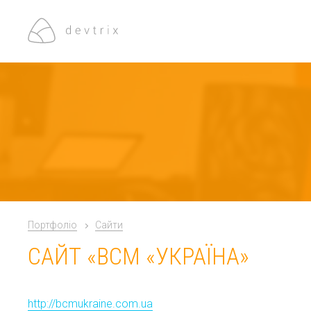
Портфоліо
Сайти
САЙТ «BCM «УКРАЇНА»
http://bcmukraine.com.ua