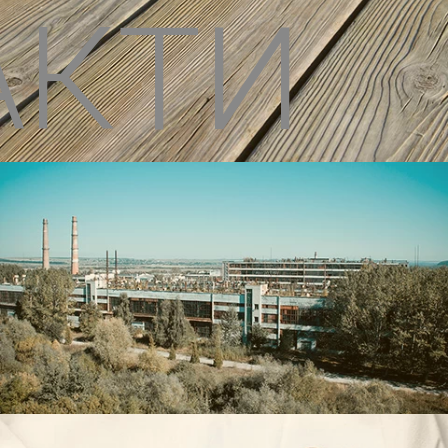
АКТИ
ЦБМ «Осмолода»
Барва