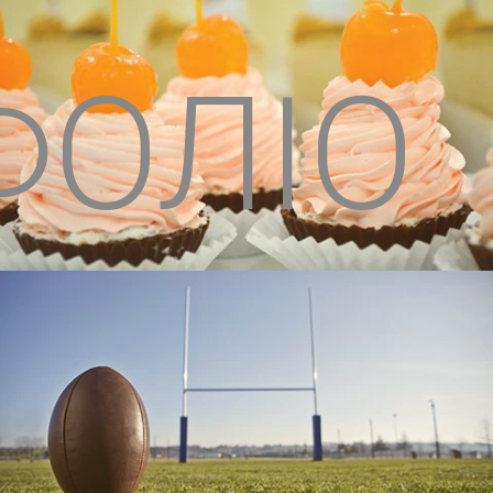
ФОЛІО
Крона
Дитячо-юнацька комісія ФРУ