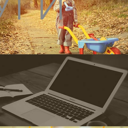
УГИ
Технок
ІнтерАктив Сервіс