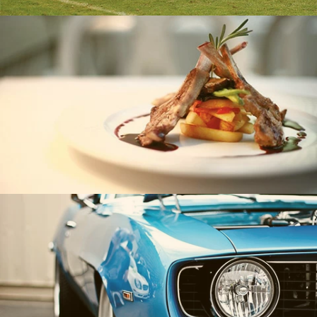
Франко
СуперАВТО